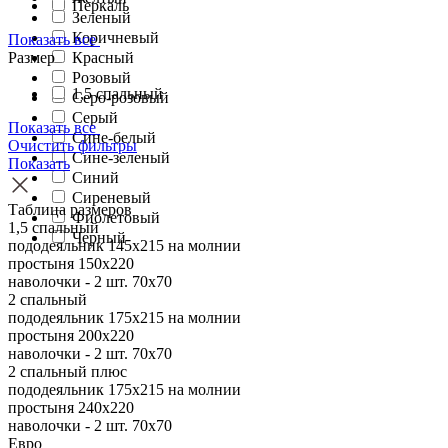
Перкаль
Зеленый
Коричневый
Показать все
Размер
Красный
Розовый
1,5 спальный
Серо-розовый
Серый
Показать все
Сине-белый
Очистить фильтры
Сине-зеленый
Показать
Синий
Сиреневый
Таблица размеров
Фиолетовый
1,5 спальный
Черный
пододеяльник 145х215 на молнии
простыня 150х220
наволочки - 2 шт. 70х70
2 спальный
пододеяльник 175х215 на молнии
простыня 200х220
наволочки - 2 шт. 70х70
2 спальный плюс
пододеяльник 175х215 на молнии
простыня 240х220
наволочки - 2 шт. 70х70
Евро