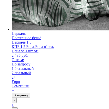
Перкаль
Постельное бельё
Перкаль 1,5
КПБ 1,5 Бора-Бора в1зел.
Цена за 1 шт от:
2 485 руб.
Оптом:
По запросу
1,5 спальный
2 спальный
2+
Евро
Семейный
+
В корзину
-
1