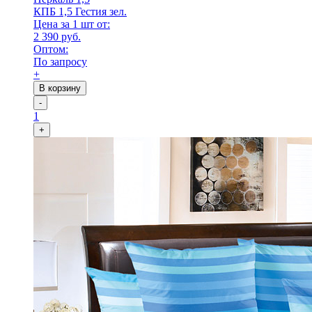
КПБ 1,5 Гестия зел.
Цена за 1 шт от:
2 390 руб.
Оптом:
По запросу
+
В корзину
-
1
+