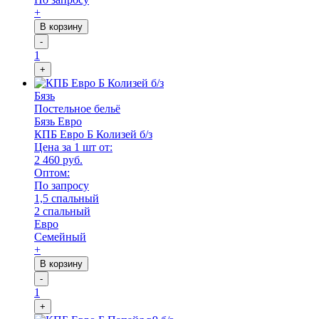
+
В корзину
-
1
+
Бязь
Постельное бельё
Бязь Евро
КПБ Евро Б Колизей б/з
Цена за 1 шт от:
2 460 руб.
Оптом:
По запросу
1,5 спальный
2 спальный
Евро
Семейный
+
В корзину
-
1
+