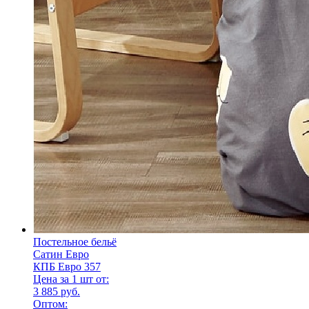
Постельное бельё
Сатин Евро
КПБ Евро 357
Цена за 1 шт от:
3 885 руб.
Оптом: