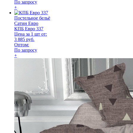
По запросу
+
Постельное бельё
Сатин Евро
КПБ Евро 337
Цена за 1 шт от:
3 885 руб.
Оптом:
По запросу
+