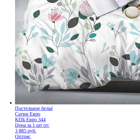
Постельное бельё
Сатин Евро
КПБ Евро 344
Цена за 1 шт от:
3 885 руб.
Оптом: