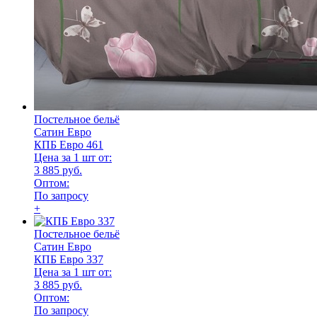
Постельное бельё
Сатин Евро
КПБ Евро 461
Цена за 1 шт от:
3 885 руб.
Оптом:
По запросу
+
Постельное бельё
Сатин Евро
КПБ Евро 337
Цена за 1 шт от:
3 885 руб.
Оптом:
По запросу