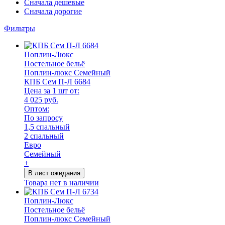
Сначала дешевые
Сначала дорогие
Фильтры
Поплин-Люкс
Постельное бельё
Поплин-люкс Семейный
КПБ Сем П-Л 6684
Цена за 1 шт от:
4 025 руб.
Оптом:
По запросу
1,5 спальный
2 спальный
Евро
Семейный
+
В лист ожидания
Товара нет в наличии
Поплин-Люкс
Постельное бельё
Поплин-люкс Семейный