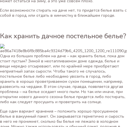
может остаться на зиму, а это уже совсем плохо.
Если возможности стирать на даче нет, то придется белье взять с
собой в город, или отдать в химчистку в ближайшем городе.
Как хранить дачное постельное белье?
Одна из больших проблем на даче – как хранить белье, пока дом
стоит пустым? Зимой в неотапливаемом доме одежда, белье и
вещи нередко отсыревают, или по крайней мере приобретают
неприятный запах сырости. Чтобы такого не случалось,
постельное белье либо необходимо увозить в город, либо
хранить в хорошо проветриваемом сухом помещении, например,
развесить на чердаке. В этом случае, правда, появляется другая
проблема – на белье оседает много пыли. Но так или иначе, при
открытии нового дачного сезона белье придется либо постирать,
либо как следует просушить и проветрить на солнце.
Еще один вариант хранения – положить хорошо просушенное
белье в вакуумный пакет. Он закрывается герметично и сырость
в него не проникнет, сколько бы белье не лежало в холодном
доме. Можно также использовать и обычный пакет, положив в