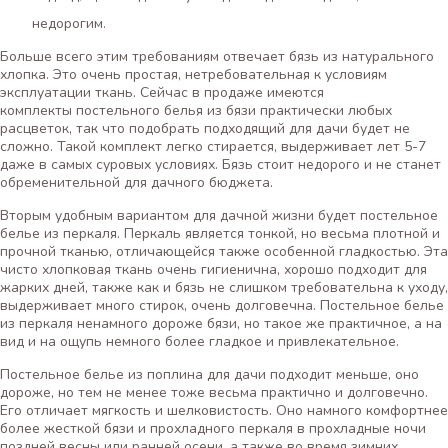
недорогим.
Больше всего этим требованиям отвечает бязь из натурального
хлопка. Это очень простая, нетребовательная к условиям
эксплуатации ткань. Сейчас в продаже имеются
комплекты постельного белья из бязи практически любых
расцветок, так что подобрать подходящий для дачи будет не
сложно. Такой комплект легко стирается, выдерживает лет 5-7
даже в самых суровых условиях. Бязь стоит недорого и не станет
обременительной для дачного бюджета.
Вторым удобным вариантом для дачной жизни будет постельное
белье из перкаля. Перкаль является тонкой, но весьма плотной и
прочной тканью, отличающейся также особенной гладкостью. Эта
чисто хлопковая ткань очень гигиенична, хорошо подходит для
жарких дней, также как и бязь не слишком требовательна к уходу,
выдерживает много стирок, очень долговечна. Постельное белье
из перкаля ненамного дороже бязи, но такое же практичное, а на
вид и на ощупь немного более гладкое и привлекательное.
Постельное белье из поплина для дачи подходит меньше, оно
дороже, но тем не менее тоже весьма практично и долговечно.
Его отличает мягкость и шелковистость. Оно намного комфортнее
более жесткой бязи и прохладного перкаля в прохладные ночи
поздней весны или ранней осени, а также во время зимних