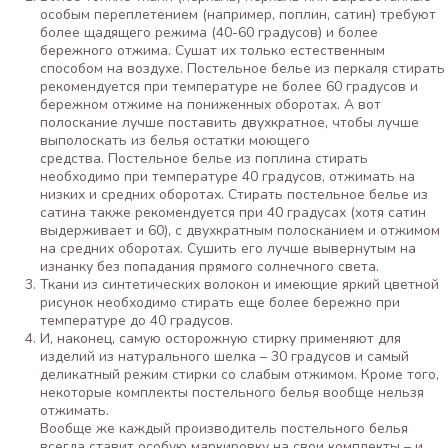
особым переплетением (например, поплин, сатин) требуют
более щадящего режима (40-60 градусов) и более
бережного отжима. Сушат их только естественным
способом на воздухе. Постельное белье из перкаля стирать
рекомендуется при температуре не более 60 градусов и
бережном отжиме на пониженных оборотах. А вот
полоскание лучше поставить двухкратное, чтобы лучше
выполоскать из белья остатки моющего
средства. Постельное белье из поплина стирать
необходимо при температуре 40 градусов, отжимать на
низких и средних оборотах. Стирать постельное белье из
сатина также рекомендуется при 40 градусах (хотя сатин
выдерживает и 60), с двухкратным полосканием и отжимом
на средних оборотах. Сушить его лучше вывернутым на
изнанку без попадания прямого солнечного света.
Ткани из синтетических волокон и имеющие яркий цветной
рисунок необходимо стирать еще более бережно при
температуре до 40 градусов.
И, наконец, самую осторожную стирку применяют для
изделий из натурального шелка – 30 градусов и самый
деликатный режим стирки со слабым отжимом. Кроме того,
некоторые комплекты постельного белья вообще нельзя
отжимать.
Вообще же каждый производитель постельного белья
всегда ставит особую маркировку на свои комплекты – и