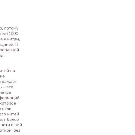
о, потому
ины (1000
а к нитям,
лщиной. К
ированной
ты
итей на
ние
отражает
 – это
метре
еформаций.
 которое
о если
сло нитей
дет более
 нити в ней
отной, без