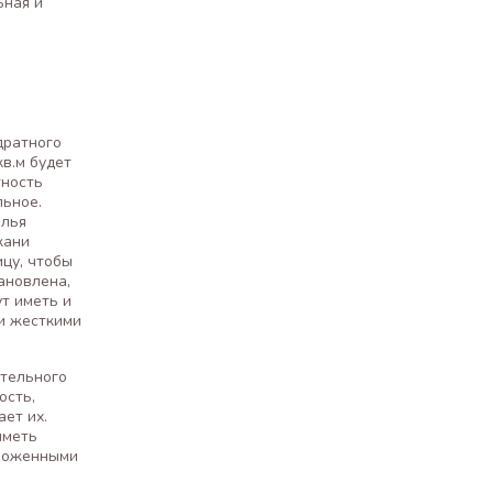
ьная и
дратного
кв.м будет
тность
льное.
елья
кани
цу, чтобы
ановлена,
ут иметь и
 и жесткими
стельного
ость,
ет их.
иметь
оложенными