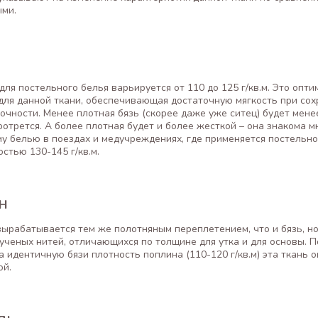
ыми.
для постельного белья варьируется от 110 до 125 г/кв.м. Это опт
для данной ткани, обеспечивающая достаточную мягкость при со
очности. Менее плотная бязь (скорее даже уже ситец) будет мене
ротрется. А более плотная будет и более жесткой – она знакома м
у белью в поездах и медучреждениях, где применяется постельно
остью 130-145 г/кв.м.
н
вырабатывается тем же полотняным переплетением, что и бязь, но
ученых нитей, отличающихся по толщине для утка и для основы. 
а идентичную бязи плотность поплина (110-120 г/кв.м) эта ткань 
ой.