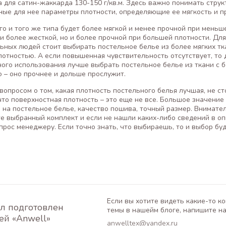
, а для сатин-жаккарда 130-150 г/кв.м. Здесь важно понимать струк
ные для нее параметры плотности, определяющие ее мягкость и п
го и того же типа будет более мягкой и менее прочной при меньш
 и более жесткой, но и более прочной при большей плотности. Для
ьных людей стоит выбирать постельное белье из более мягких тк
отностью. А если повышенная чувствительность отсутствует, то 
ого использования лучше выбрать постельное белье из ткани с 
 – оно прочнее и дольше прослужит.
вопросом о том, какая плотность постельного белья лучшая, не ст
что поверхностная плотность – это еще не все. Большое значение
а на постельное белье, качество пошива, точный размер. Внимате
е выбранный комплект и если не нашли каких-либо сведений в оп
прос менеджеру. Если точно знать, что выбираешь, то и выбор бу
Если вы хотите видеть какие-то к
л подготовлен
темы в нашейм блоге, напишите на
ей «Anwell»
anwelltex@yandex.ru