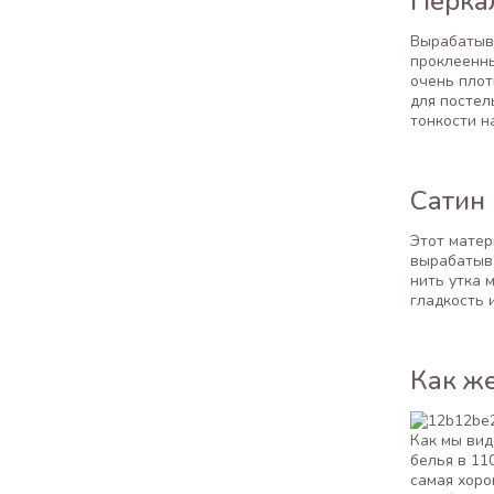
Перка
Вырабатыва
проклеенны
очень плот
для постел
тонкости н
Сатин
Этот матер
вырабатыва
нить утка 
гладкость 
Как же
Как мы вид
белья в 110
самая хоро