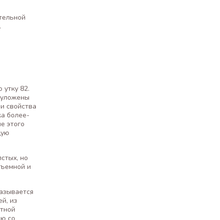
ительной
.
 утку 82.
и уложены
 и свойства
ка более-
е этого
щую
стых, но
бъемной и
казывается
й, из
стной
ию со