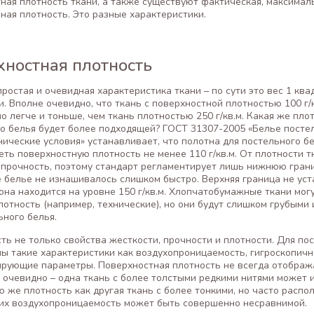
ная плотность ткани, а также существуют фактическая, максимал
ная плотность. Это разные характеристики.
хностная плотность
простая и очевидная характеристика ткани – по сути это вес 1 ква
и. Вполне очевидно, что ткань с поверхностной плотностью 100 г/
о легче и тоньше, чем ткань плотностью 250 г/кв.м. Какая же пло
о белья будет более подходящей? ГОСТ 31307-2005 «Белье посте
ические условия» устанавливает, что полотна для постельного б
ть поверхностную плотность не менее 110 г/кв.м. От плотности т
 прочность, поэтому стандарт регламентирует лишь нижнюю грани
 белье не изнашивалось слишком быстро. Верхняя граница не уст
она находится на уровне 150 г/кв.м. Хлопчатобумажные ткани мог
отность (например, технические), но они будут слишком грубыми
ьного белья.
сть не только свойства жесткости, прочности и плотности. Для по
ы такие характеристики как воздухопроницаемость, гигроскопичн
рующие параметры. Поверхностная плотность не всегда отобража
 очевидно – одна ткань с более толстыми редкими нитями может 
ю же плотность как другая ткань с более тонкими, но часто расп
 их воздухопроницаемость может быть совершенно несравнимой.