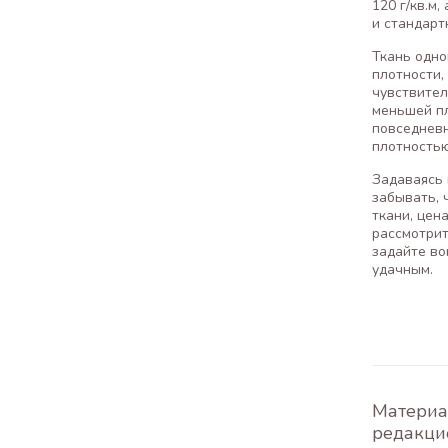
120 г/кв.м
и стандарт
Ткань одно
плотности,
чувствител
меньшей пл
повседневн
плотностью
Задаваясь 
забывать, 
ткани, цен
рассмотрит
задайте во
удачным.
Материа
редакци