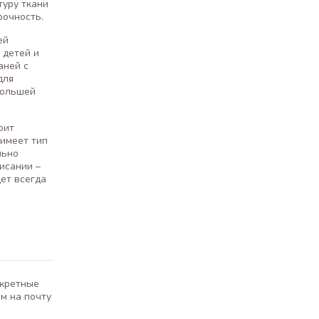
туру ткани
рочность.
ей
 детей и
аней с
для
большей
оит
 имеет тип
льно
исании –
дет всегда
окретные
м на почту