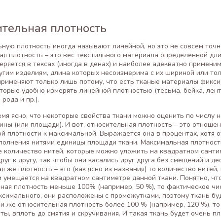
ительная плотность
ную плотность иногда называют линейной, но это не совсем точн
ая плотность – это вес текстильного материала определенной дл
меряется в тексах (иногда в денах) и наиболее адекватно применим
угим изделиям, длина которых несоизмерима с их шириной или то
применяют только лишь потому, что есть тканые материалы фикс
торые удобно измерять линейной плотностью (тесьма, бейка, лен
рода и пр.).
емя ясно, что некоторые свойства ткани можно оценить по числу н
ины (или площади). И вот, относительная плотность – это отноше
й плотности к максимальной. Выражается она в процентах, хотя 
полнения нитями единицы площади ткани. Максимальная плотность
 количество нитей, которые можно уложить на квадратном санти
руг к другу, так чтобы они касались друг друга без смещений и д
я же плотность – это (как ясно из названия) то количество нитей,
 умещается на квадратном сантиметре данной ткани. Понятно, чт
ная плотность меньше 100% (например, 50 %), то фактическое чи
симального, они расположены с промежутками, поэтому ткань бу
ли же относительная плотность более 100 % (например, 120 %), то
ты, вплоть до смятия и скручивания. И такая ткань будет очень пл