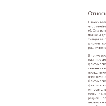
Относ
Относитель
что линейн
м). Она из
пряже и др
тканям ее 
ширины, ко
различного 
В то же вр
единицу дл
фактическо
степень за
предельное
вплотную д
Фактическа
фактически
относитель
меньше мак
редкой. Ес
плотно сжа