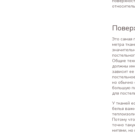
поверхност
относитель
Повер
Это самая 
метра ткан
значительн
постельног
Общие техн
должны име
зависит ее
постельное
но обычно 
большую пл
для постел
У тканей е
белья важн
теплоизоли
Потому что
точно таку
нитями, но