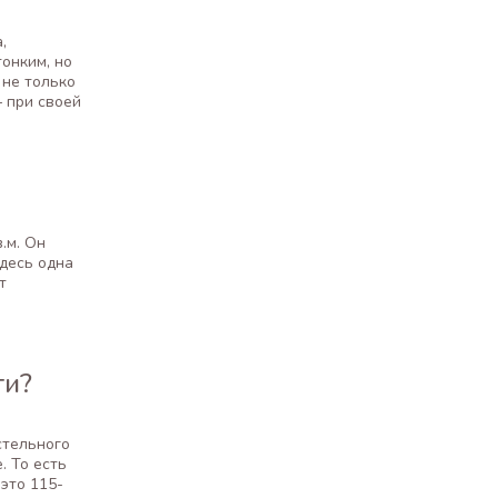
,
онким, но
 не только
– при своей
.м. Он
десь одна
т
ти?
стельного
. То есть
 это 115-