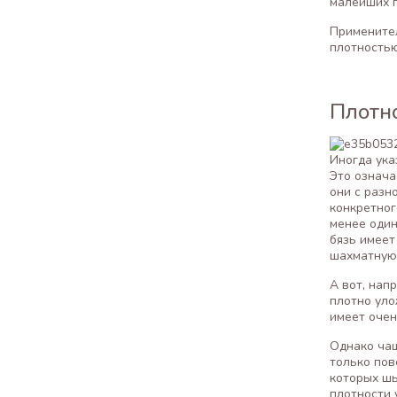
малейших 
Применител
плотностью
Плотно
Иногда указ
Это означа
они с разн
конкретног
менее один
бязь имеет
шахматную 
А вот, нап
плотно уло
имеет очен
Однако чащ
только пов
которых шь
плотности 