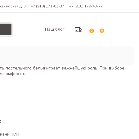
титутская д. 3
+7 (910) 171-61-37
+7 (910) 179-43-77
Наш блог
0
0
сть постельного белья играет важнейшую роль. При выборе
искомфорта.
?
кани, или