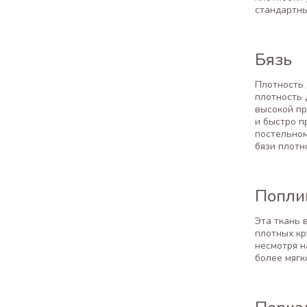
стандартн
Бязь
Плотность 
плотность 
высокой пр
и быстро п
постельном
бязи плотн
Попли
Эта ткань 
плотных кр
несмотря н
более мягк