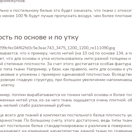
промежутков.
ьно к постельному белью это будет означать, что ткани с относ
 менее 100 % будут лучше пропускать воздух, чем более плотные
сть по основе и по утку
ывается, что к примеру, число нитей (на 10 см) по основе 134, а по
ет, что для основы и утка использовались нити разной толщины 
ой степенью плотности. За счет этого достигается особая фактура
о типа ткани. Например, у бязи, как правило, нити для основы и ут
аковые и уложены с примерно одинаковой плотностью. Вследстви
 ровную гладкую структуру, при большом увеличении напоминаю
клетку.
ример, поплин вырабатывается из тонких нитей основы и более тол
женных нитей утка, из-за чего ткань ощущается очень плотной, о
ь мелкий слабо различимый рубчик.
е всего для тканей в комплектах постельного белья плотность у
ерхностная. По большому счету, этого достаточно, ведь типы ткане
ют постельное белье стандартизированы и различия в поверхно
указывают на изменение характеристик данной ткани по сравнен