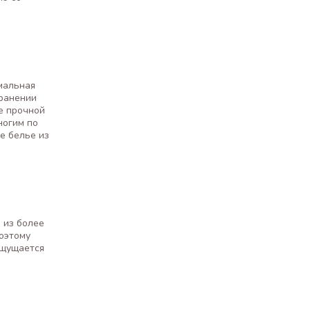
имальная
хранении
е прочной
ногим по
е белье из
 из более
Поэтому
ощущается