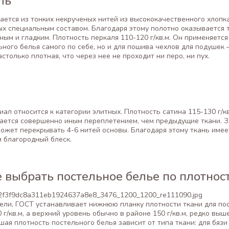
ль
ется из тонких некрученых нитей из высококачественного хлопка
х специальным составом. Благодаря этому полотно оказывается т
ным и гладким. Плотность перкаля 110-120 г/кв.м. Он применяется
ьного белья самого по себе, но и для пошива чехлов для подушек 
астолько плотная, что через нее не проходит ни перо, ни пух.
иал относится к категории элитных. Плотность сатина 115-130 г/кв
ется совершенно иным переплетением, чем предыдущие ткани. З
может перекрывать 4-6 нитей основы. Благодаря этому ткань имее
и благородный блеск.
 выбрать постельное белье по плотнос
ели, ГОСТ устанавливает нижнюю планку плотности ткани для по
 г/кв.м, а верхний уровень обычно в районе 150 г/кв.м, редко выше
шая плотность постельного белья зависит от типа ткани: для бязи