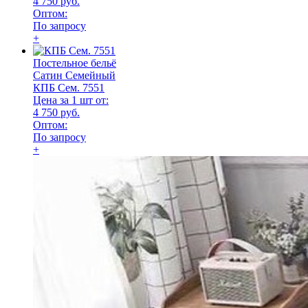
4 750 руб.
Оптом:
По запросу
+
Постельное бельё
Сатин Семейный
КПБ Сем. 7551
Цена за 1 шт от:
4 750 руб.
Оптом:
По запросу
+