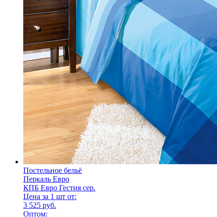
Постельное бельё
Перкаль Евро
КПБ Евро Гестия сер.
Цена за 1 шт от:
3 525 руб.
Оптом: