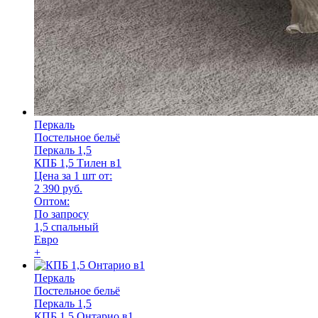
Перкаль
Постельное бельё
Перкаль 1,5
КПБ 1,5 Тилен в1
Цена за 1 шт от:
2 390 руб.
Оптом:
По запросу
1,5 спальный
Евро
+
Перкаль
Постельное бельё
Перкаль 1,5
КПБ 1,5 Онтарио в1