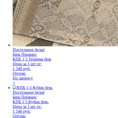
Постельное бельё
Бязь Прованс
КПБ 1,5 Теорема беж
Цена за 1 шт от:
1 540 руб.
Оптом:
По запросу
+
Постельное бельё
Бязь Прованс
КПБ 1,5 Кубик беж.
Цена за 1 шт от:
1 540 руб.
Оптом: