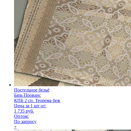
Постельное бельё
Бязь Прованс
КПБ 2 сп. Теорема беж
Цена за 1 шт от:
1 735 руб.
Оптом:
По запросу
+