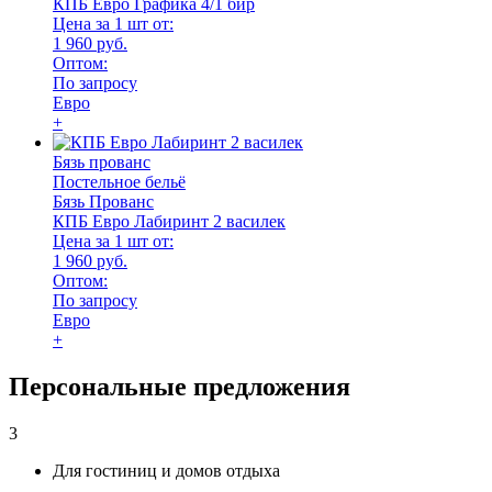
КПБ Евро Графика 4/1 бир
Цена за 1 шт от:
1 960 руб.
Оптом:
По запросу
Евро
+
Бязь прованс
Постельное бельё
Бязь Прованс
КПБ Евро Лабиринт 2 василек
Цена за 1 шт от:
1 960 руб.
Оптом:
По запросу
Евро
+
Персональные предложения
3
Для гостиниц и домов отдыха