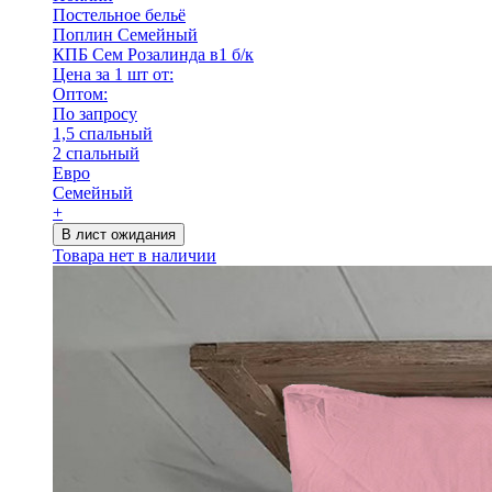
Постельное бельё
Поплин Семейный
КПБ Сем Розалинда в1 б/к
Цена за 1 шт от:
Оптом:
По запросу
1,5 спальный
2 спальный
Евро
Семейный
+
В лист ожидания
Товара нет в наличии