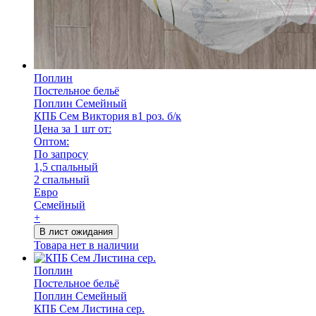
Поплин
Постельное бельё
Поплин Семейный
КПБ Сем Виктория в1 роз. б/к
Цена за 1 шт от:
Оптом:
По запросу
1,5 спальный
2 спальный
Евро
Семейный
+
В лист ожидания
Товара нет в наличии
Поплин
Постельное бельё
Поплин Семейный
КПБ Сем Листина сер.