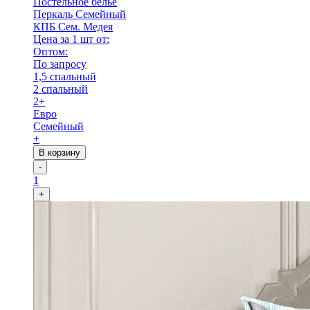
Постельное бельё
Перкаль Семейный
КПБ Сем. Медея
Цена за 1 шт от:
Оптом:
По запросу
1,5 спальный
2 спальный
2+
Евро
Семейный
+
В корзину
-
1
+